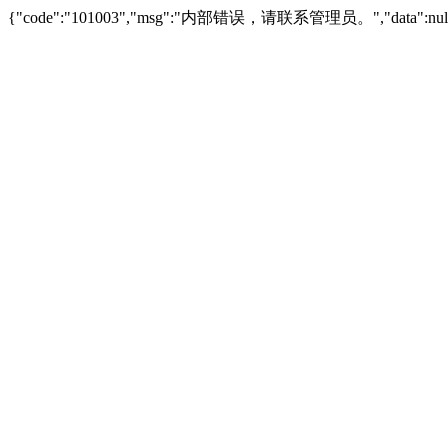
{"code":"101003","msg":"内部错误，请联系管理员。","data":null,"s