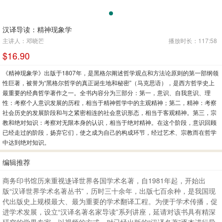
汉译导读：精神现象学
主讲人：邓晓芒
播放时长：117:58
$16.90
《精神现象学》出版于1807年，是黑格尔阐述哲学观点和方法论原则的第一部纲领
性巨著，被誉为“黑格尔哲学的真正诞生地和秘密”（马克思语），是西方哲学史上
最重要的经典哲学著作之一。全书内容分为三部分：第一，意识、自我意识、理
性：考察个人意识发展的历程，相当于精神哲学中的主观精神；第二，精神：考察
社会历史的发展阶段和与之紧密相连的社会意识形态，相当于客观精神。第三，宗
教和绝对知识：考察对无限本身的认识，相当于绝对精神。在这个阶段，意识回顾
已经走过的阶段，扬弃它们，使之成为自己的构成环节，经过艺术、宗教而在哲学
中达到绝对知识。
编辑推荐
商务印书馆历来重视迻译世界各国学术名著，自1981年起，开始出
版“汉译世界学术名著丛书”，历时三十余年，出版七百余种，是我国现
代出版史上规模最大、最为重要的学术翻译工程。为便于学术传播，促
进学术发展，设立“汉译名著名家导读”系列讲座，延请对该书具有精深