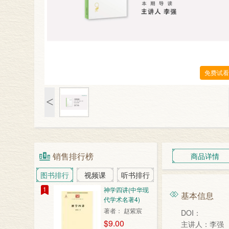
免费试看
<
销售排行榜
商品详情
图书排行
视频课
听书排行
1
神学四讲(中华现
基本信息
代学术名著4)
著者： 赵紫宸
DOI：
$9.00
主讲人：李强