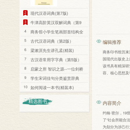
2
现代汉语词典(第7版)
3
牛津高阶英汉双解词典（第9
版）
4
商务馆小学生笔画部首结构全
笔顺字典
5
古代汉语词典（第2版）
编辑推荐
6
梁漱溟先生讲孔孟(精装)
商务印书馆历来
国现代出版史上
7
古汉语常用字字典（第5版）
该书具有精深研
8
启蒙之所 智识之源--一位剑桥
容、核心思想及
教授看剑桥
9
学生宋词佳句分类鉴赏辞典
10
如何阅读一本书(精装本)
精选图书
内容简介
约翰·密尔，1
了“社会所能合
为划分为涉己行