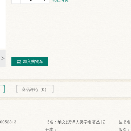
>
加入购物车
商品评论（0）
0052313
书名：纳文(汉译人类学名著丛书)
丛书名
开本：
版次：