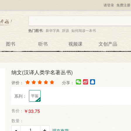
请登录
免费注册
热门图书:
新华字典
辞源
如何阅读一本书
图书
听书
视频课
文创产品
纳文(汉译人类学名著丛书)
评价：
分享：
系列：
平装
售价：
￥33.75
数量：
-
+
现在有货