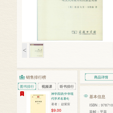
<
销售排行榜
商品详情
图书排行
视频课
听书排行
1
神学四讲(中华现
基本信息
代学术名著4)
著者： 赵紫宸
ISBN：978710
$9.00
装帧：平装