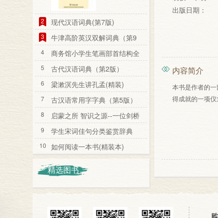
出版日期：
2
现代汉语词典(第7版)
3
牛津高阶英汉双解词典（第9
版）
4
商务馆小学生笔画部首结构全
笔顺字典
5
古代汉语词典（第2版）
内容简介
6
梁漱溟先生讲孔孟(精装)
本书是作者的一
得成就的一项仪
7
古汉语常用字字典（第5版）
8
启蒙之所 智识之源--一位剑桥
教授看剑桥
9
学生宋词佳句分类鉴赏辞典
10
如何阅读一本书(精装本)
精选图书