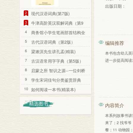
出版日期：
2
现代汉语词典(第7版)
3
牛津高阶英汉双解词典（第9
版）
4
商务馆小学生笔画部首结构全
笔顺字典
5
古代汉语词典（第2版）
编辑推荐
6
梁漱溟先生讲孔孟(精装)
本书包含幼儿英
进一步提高阅读
7
古汉语常用字字典（第5版）
8
启蒙之所 智识之源--一位剑桥
教授看剑桥
9
学生宋词佳句分类鉴赏辞典
10
如何阅读一本书(精装本)
精选图书
内容简介
本系列故事书讲
来了；2 找爷爷
餐；11 动物