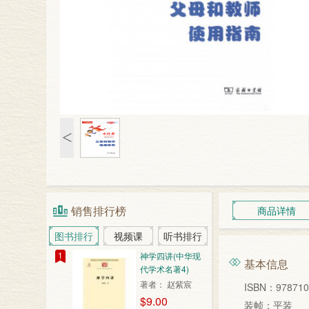
<
销售排行榜
商品详情
图书排行
视频课
听书排行
1
神学四讲(中华现
基本信息
代学术名著4)
著者： 赵紫宸
ISBN：978710
$9.00
装帧：平装