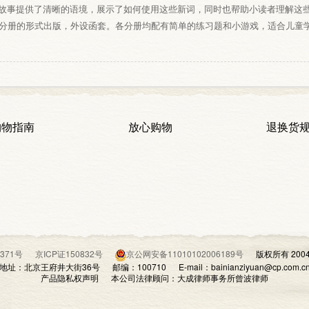
故事提供了清晰的语境，展示了如何使用这些新词，同时也帮助小读者理解这
个分册的形式出版，外设函套。各分册均配有简单的练习题和小游戏，适合儿童
购物指南
放心购物
退换货
07371号
京ICP证150832号
京公网安备11010102006189号
版权所有 200
地址：北京王府井大街36号 邮编：100710 E-mail：bainianziyuan@cp.com.c
产品隐私权声明 本公司法律顾问：大成律师事务所曾波律师